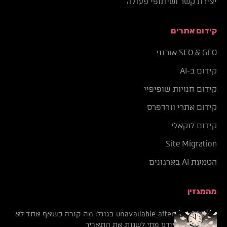
יצירת קשר ושיתופי פעולה
קידום אתרים
SEO & GEO אורגני
קידום ב-AI
קידום חנויות שופיפיי
קידום אתרי וורדפרס
קידום לוקאלי
Site Migration
הטמעת AI בארגונים
מהמגזין
unavailable_after בגוגל: מה קורה כשאף אחד לא
יודע מתי לשנות את התאריך