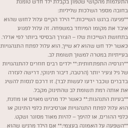
התעלמות מהקושי שטמון בקבלת ילד חדש טומנת
בחובה מספר השלכות שליליות:
**פגיעה ברגש השייכות:** הילד הקיים עלול לחוש שהוא
איבד את מקומו המיוחד במשפחה. זה עלול לפגוע
בתחושת השייכות שלו – הצורך הבסיסי ביותר לפי אדלר.
כאשר ילד חש שהוא לא שייך, הוא עלול לפתח התנהגויות
בעייתיות במטרה למשוך תשומת לב.
**רגרסיה התפתחותית:** ילדים רבים חוזרים להתנהגויות
של גיל צעיר יותר (הרטבה, דיבור תינוקי, דרישה לעזרה
בדברים שכבר ידעו לעשות לבד). זו דרכם לנסות להשיג
את אותה רמת תשומת לב שהתינוק מקבל.
**בעיות התנהגות:** כאשר ילד מרגיש מאוים או מוזנח,
הוא עלול לפתח התנהגויות אגרסיביות כלפי התינוק או
כלפי ההורים, או להיפך – להיות מאוד מסוגר ושקט.
**השפעה על האמונה בעצמי:** אם הילד מרגיש שהוא