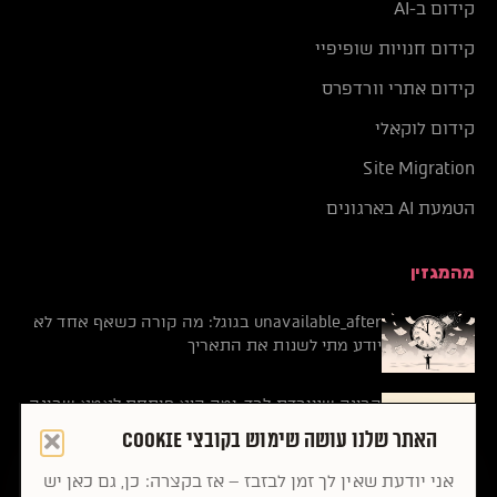
קידום ב-AI
קידום חנויות שופיפיי
קידום אתרי וורדפרס
קידום לוקאלי
Site Migration
הטמעת AI בארגונים
מהמגזין
unavailable_after בגוגל: מה קורה כשאף אחד לא
יודע מתי לשנות את התאריך
הבינה שעובדת לבד, ומה היא פותחת לאמא שבונה
עסק
האתר שלנו עושה שימוש בקובצי Cookie
אני יודעת שאין לך זמן לבזבז – אז בקצרה: כן, גם כאן יש
קלוד Fable 5 חזר לאוויר ומשנה את הכללים לעסק