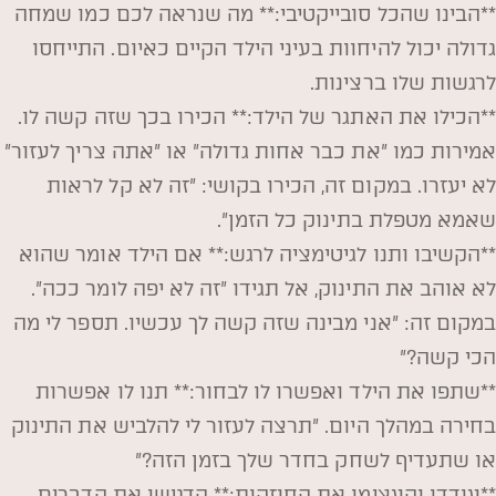
**הבינו שהכל סובייקטיבי:** מה שנראה לכם כמו שמחה
גדולה יכול להיחוות בעיני הילד הקיים כאיום. התייחסו
לרגשות שלו ברצינות.
**הכילו את האתגר של הילד:** הכירו בכך שזה קשה לו.
אמירות כמו "את כבר אחות גדולה" או "אתה צריך לעזור"
לא יעזרו. במקום זה, הכירו בקושי: "זה לא קל לראות
שאמא מטפלת בתינוק כל הזמן".
**הקשיבו ותנו לגיטימציה לרגש:** אם הילד אומר שהוא
לא אוהב את התינוק, אל תגידו "זה לא יפה לומר ככה".
במקום זה: "אני מבינה שזה קשה לך עכשיו. תספר לי מה
הכי קשה?"
**שתפו את הילד ואפשרו לו לבחור:** תנו לו אפשרות
בחירה במהלך היום. "תרצה לעזור לי להלביש את התינוק
או שתעדיף לשחק בחדר שלך בזמן הזה?"
**עודדו והעצימו את החוזקות:** הדגישו את הדברים