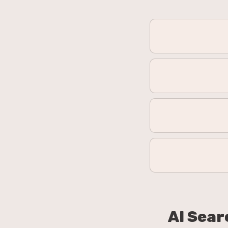
ן ה-entity co-occurrence ב-AI Search