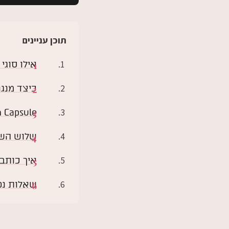
תוכן עניינים
אילו סוגי תוכן גורמ
כיצד מנגנון ה-entity co-occurrence הופך תוכן 
ation Gain Capsule
שלוש השא
איך כותבי
שאלות נפ