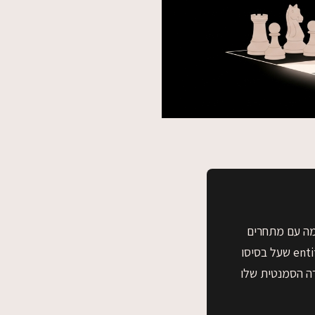
זמין מנועי AI להשלים את הרשימה עם מתחרים
ישירים, גם אם המותג עצמו לא הזכיר אותם כלל. הסיבה היא מנגנון ה-entity co-occurrence שעל בסיסו
רה הסמנטית שלו