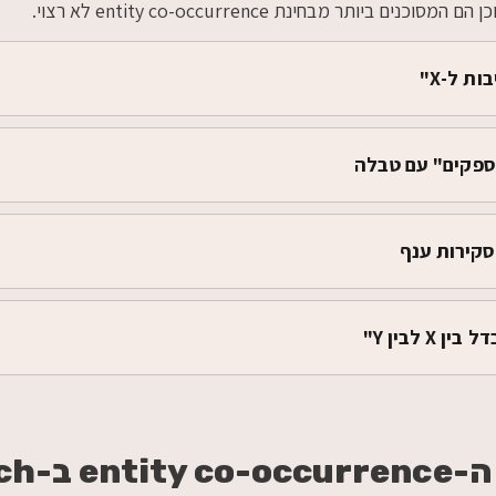
נים ביותר מבחינת entity co-occurrence לא רצוי.
ת ל-X"
ספקים" עם טבלה
X לבין Y"
כיצד מנגנו