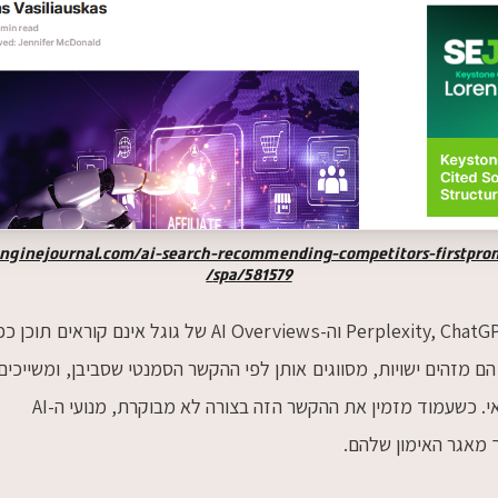
nginejournal.com/ai-search-recommending-competitors-firstpro
spa/581579/
מנועי AI כמו Perplexity, ChatGPT Search וה-AI Overviews של גוגל אינם קוראים תוכן 
הם מזהים ישויות, מסווגים אותן לפי ההקשר הסמנטי שסביבן, ומשייכים
כל מותג לקלאסטר נושאי. כשעמוד מזמין את ההקשר הזה בצורה לא מבוקרת, מנועי ה-AI
מאגר האימון שלהם.