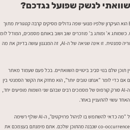
שוואתי לנשק שפועל נגדכם?
Entity co-occurrence הוא העיקרון שלפיו מנועי שפה גדולים מסיקים קרבה קטגורית מתוך
שמותג א' ומותג ב' מוזכרים שוב ושוב באותם מסמכים, המודל לומ
שהם שייכים לאותה קטגוריה סמנטית. זו אינה שגיאה של ה-AI, זה המנגנון עושה בדיוק את מה
 תוכן שלם בנוי סביב ביטויים השוואתיים. בכל פעם שעמוד מאתר
אם כדי לומר "אנחנו טובים יותר", הוא מחזק את הקשר הסמנטי בין
שני השמות. לאורך זמן, ה-AI סורק קורפוס של מסמכים רבים שבהם שני השמות מופיעים יחד,
חד עשוי להתעניין באחר.
בפועל, כשמשתמש שואל "מה כדאי להשתמש בו לניהול פרויקטים", ה-AI שולף רשימה
שמבוססת חלקית על ה-co-occurrence שנבנה מהתוכן שלכם. אתם מימנתם בעצמכם את