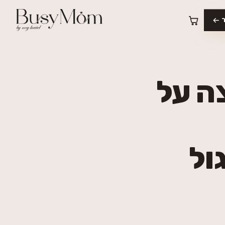
ה על
גול