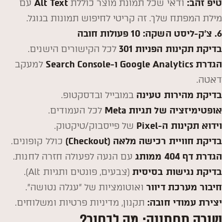
טיפ זהב:
ודאי שכל תמונת מוצר כוללת
Alt Text
עם
מילת המפתח שלך. זה קריטי לחיפוש תמונות בגוגל.
6. צ'ק-ליסט השקה: 10 פעולות חובה
בדיקת תקינות הפניות 301
לכל הקישורים הישנים.
הגדרת Google Analytics ו-Search Console
למעקב
דאטה.
בדיקת מהירות טעינה
במובייל ובדסקטופ.
אופטימיזציה של תגיות Meta
לכל העמודים.
וידוא תקינות ה-Pixel
של פייסבוק/טיקטוק.
בדיקת חוויית רכישה מלאה (Checkout)
כולל קופונים.
הגדרת דף 404 ממותג
עם הנעה לפעולה חזרה לחנות.
בדיקת נגישות בסיסית
(צבעים, פונטים ותגיות Alt).
חיבור מערכת דיוור
ואוטומציות של "עגלה נטושה".
יצירת עמודי חובה:
תקנון, מדיניות פרטיות ומשלוחים.
שורה תחתונה: מה לבחור?