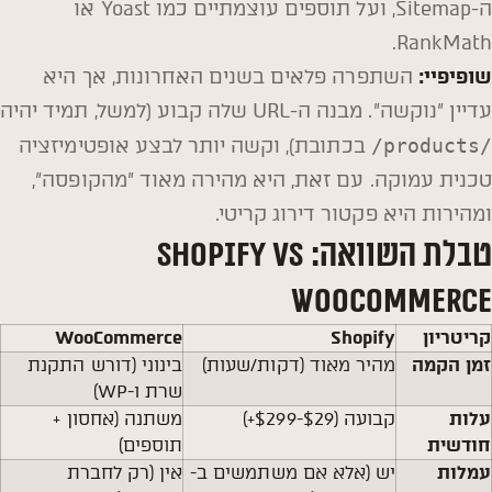
ה-Sitemap, ועל תוספים עוצמתיים כמו Yoast או
RankMath.
שופיפיי
:
השתפרה פלאים בשנים האחרונות, אך היא
עדיין "נוקשה". מבנה ה-URL שלה קבוע (למשל, תמיד יהיה
/products/
בכתובת), וקשה יותר לבצע אופטימיזציה
טכנית עמוקה. עם זאת, היא מהירה מאוד "מהקופסה",
ומהירות היא פקטור דירוג קריטי.
טבלת השוואה: Shopify vs
WooCommerce
קריטריון
Shopify
WooCommerce
זמן הקמה
מהיר מאוד (דקות/שעות)
בינוני (דורש התקנת
שרת ו-WP)
עלות
קבועה ($29-$299+)
משתנה (אחסון +
חודשית
תוספים)
עמלות
יש (אלא אם משתמשים ב-
אין (רק לחברת