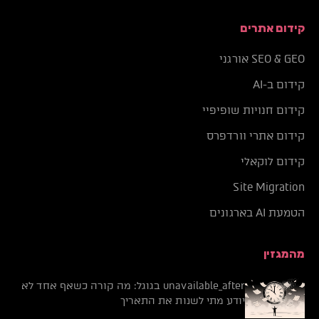
קידום אתרים
SEO & GEO אורגני
קידום ב-AI
קידום חנויות שופיפיי
קידום אתרי וורדפרס
קידום לוקאלי
Site Migration
הטמעת AI בארגונים
מהמגזין
unavailable_after בגוגל: מה קורה כשאף אחד לא
יודע מתי לשנות את התאריך