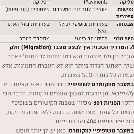
סליקה
Payments)
הסליקה)
גמישות
מוגבלת לתבניות המערכת
אינסופית (קוד פתוח)
עיצובית
אבטחה
באחריות שופיפיי (כולל
באחריות בעל האתר
SSL)
SEO טכני
בסיסי עד בינוני
מתקדם ביותר
4. המדריך הטכני:
איך לבצע מעבר (Migration) חלק
מעבר בין פלטפורמות הוא כמו "ניתוח לב פתוח" לאתר
שלך. האתגר הגדול ביותר הוא לא העברת התמונות, אלא
שמירה על כוח ה-SEO שצברת.
במעבר מווקומרס לשופיפיי:
השתמשי באפליקציות כמו
Matrixify
. הן יודעות למשוך מוצרים ולקוחות. הדבר הכי
חזק?
הפניות 301
. מכיוון שמבנה הקישורים בשופיפיי
קשיח, כל עמוד מוצר ישנה כתובת. ללא הפניה מדויקת,
גוגל יציג שגיאת 404 והדירוג יצנח.
במעבר משופיפיי לווקומרס:
כאן יש לך יותר חופש.