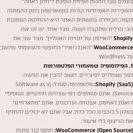
בעולם שבו החנות הפיזית הופכת ל"חלון ראווה"
והמכירות האמיתיות קורות בסמארטפון בזמן ההמתנה
לקפה, הבחירה בתשתית האתר היא ההחלטה העסקית
הכי גורלית שתקבלו השנה. מצד אחד, יש לנו את
Shopify
"האייפון של חנויות האונליין". מצד שני, את
WooCommerce
"האנדרואיד" החופשי והעוצמתי שיושב
על WordPress.
1. הפילוסופיה שמאחורי הפלטפורמות
לפני שצוללים לפיצ'רים, חשוב להבין את הגישה:
Shopify (SaaS):
פלטפורמה סגורה (Software as a
Service). אתם משלמים דמי שכירות חודשיים, ושופיפיי
דואגת לאחסון, אבטחה ועדכונים. אתם "מתארחים"
במלון 5 כוכבים הכל כלול, אבל אתם לא יכולים להחליף
את הריצוף בלי אישור.
WooCommerce (Open Source):
תוסף קוד פתוח