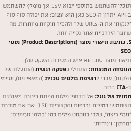
תוכלי להשתמש בתוספי ייבוא CSV, אך מומלץ להשתמש
ב-API. יתרון ה-SEO כאן הוא עצום: את יכולה סוף סוף
"לנקות" את ה-URLs שלך ולהסיר תיקיות מיותרות, מה
שיוצר היררכיית אתר נקייה יותר.
5. כתיבת תיאורי מוצר (Product Descriptions) מוטי
SEO
תיאור מוצר טוב הוא איש המכירות השקט שלך.
הנוסחה המנצחת:
התחילי ב
פסקה רגשית
(התועלת של
הלקוח), עברי ל
רשימת בולטים טכנית
(המאפיינים), וסיימי
ב-
CTA
ברור.
הזווית של גוגל:
אל תדחפי מילות מפתח בצורה מאולצת.
השתמשי במילים נרדפות והקשריות (LSI). אם את מוכרת
"נעלי ריצה", שלבי בטקסט מילים כמו "בולמי זעזועים",
"מרתון" ו"נוחות".