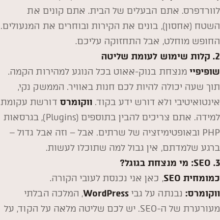
לוורדפרס. אתם הבעלים של הבית. אתם קונים את
השטח (אחסון), בונים את הקירות ובוחרים את המנעולים.
החופש מוחלט, אבל התחזוקה עליכם.
2. קלות שימוש לעומת שליטה
שופיפיי
מנצחת בנוק-אאוט בכל הנוגע למהירות הקמה.
תוך שעה יכולה להיות לכם חנות באוויר. הממשק נקי,
אינטואיטיבי ולא דורש ידע בקוד.
ווקומרס
דורשת עקומת
למידה. אתם צריכים להבין בתוספים (Plugins), בגרסאות
PHP ובאופטימיזציה של שרתים. אבל – וזה אבל גדול –
ברגע שלמדתם, אין גבול למה שתוכלו לעשות.
3. SEO: מי מנצחת בגוגל?
כמומחית SEO
, כאן אני נכנסת לעובי הקורה.
ווקומרס:
נבנתה על גבי
WordPress
, המלכה הבלתי
מעורערת של ה-SEO. יש לכם שליטה מלאה על הקוד, על